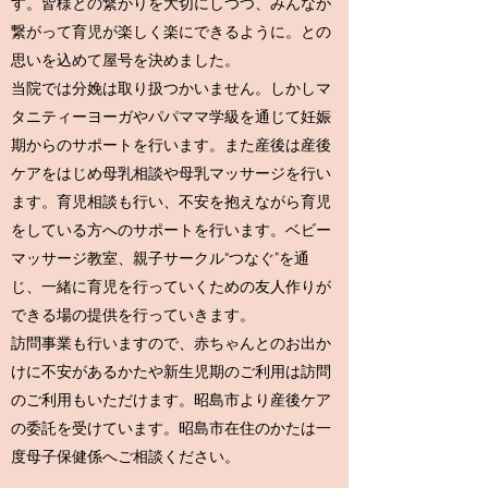
す。皆様との繋がりを大切にしつつ、みんなが
繋がって育児が楽しく楽にできるように。との
思いを込めて屋号を決めました。
当院では分娩は取り扱つかいません。しかしマ
タニティーヨーガやパパママ学級を通じて妊娠
期からのサポートを行います。また産後は産後
ケアをはじめ母乳相談や母乳マッサージを行い
ます。育児相談も行い、不安を抱えながら育児
をしている方へのサポートを行います。
ベビー
マッサージ教室、親子サークル“つなぐ”を通
じ、一緒に育児を行っていくための友人作りが
できる場の提供を行っていきます。
訪問事業も行いますので、赤ちゃんとのお出か
けに不安があるかたや新生児期のご利用
は訪問
のご利用もいただけます。昭島市より産後ケア
の委託を受けています。昭島市在住のかたは一
度母子保健係へご相談ください。