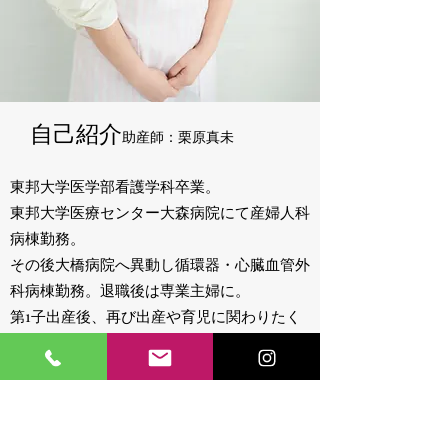
​自己紹介
助産師：栗原真未
​東邦大学医学部看護学科卒業。
東邦大学医療センター大森病院にて産婦人科
病棟勤務。
その後大橋病院へ異動し循環器・心臓血管外
科病棟勤務。退職後は専業主婦に。
第1子出産後、再び出産や育児に関わりたく
産婦人科での勤務がしたい！と思い立川病院
にて非常勤で勤務。
主に産科外来や助産師外来にて妊産褥婦さん
と関わる。2022年に立川病院退職し昭島市保
健センターあいぽっくと助産院こもれび家で